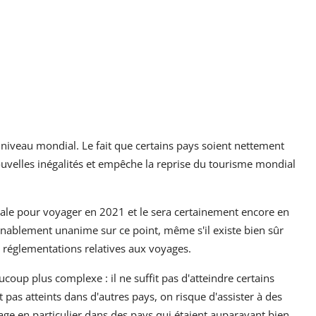
 niveau mondial. Le fait que certains pays soient nettement
uvelles inégalités et empêche la reprise du tourisme mondial
iale pour voyager en 2021 et le sera certainement encore en
ablement unanime sur ce point, même s'il existe bien sûr
réglementations relatives aux voyages.
ucoup plus complexe : il ne suffit pas d'atteindre certains
t pas atteints dans d'autres pays, on risque d'assister à des
t rage en particulier dans des pays qui étaient auparavant bien