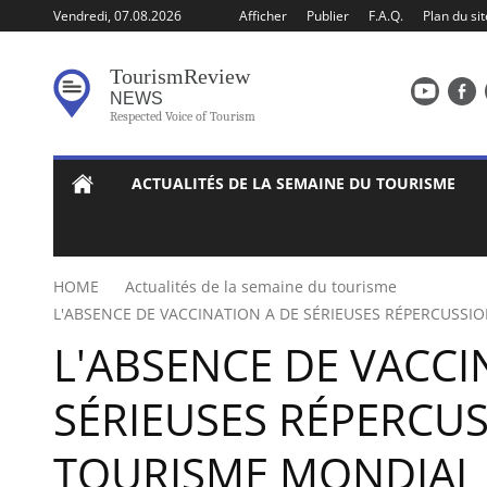
Vendredi, 07.08.2026
Afficher
Publier
F.A.Q.
Plan du sit
Tourism
Review
NEWS
Respected Voice of Tourism
ACTUALITÉS DE LA SEMAINE DU TOURISME
HOME
Actualités de la semaine du tourisme
L'ABSENCE DE VACCINATION A DE SÉRIEUSES RÉPERCUSSI
L'ABSENCE DE VACCI
SÉRIEUSES RÉPERCUS
TOURISME MONDIAL