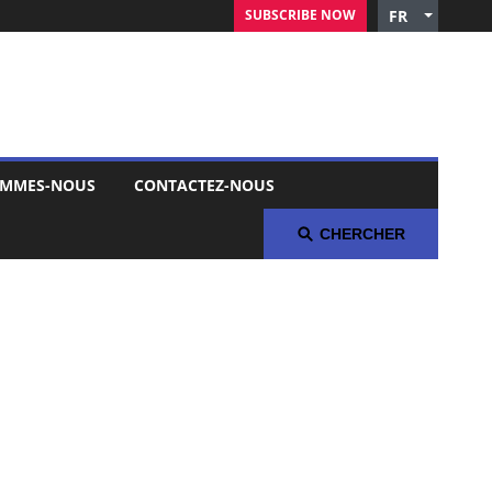
SUBSCRIBE NOW
FR
English
Czech
German
Russian
Polish
OMMES-NOUS
CONTACTEZ-NOUS
Arabic
Spanish
CHERCHER
Italian