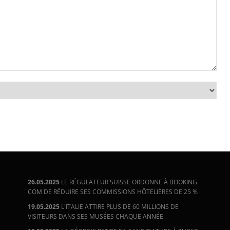
26.05.2025
LE RÉGULATEUR SUISSE ORDONNE À BOOKING
COM DE RÉDUIRE SES COMMISSIONS HÔTELIÈRES DE 25 %
19.05.2025
L'ITALIE ATTIRE PLUS DE 60 MILLIONS DE
VISITEURS DANS SES MUSÉES CHAQUE ANNÉE