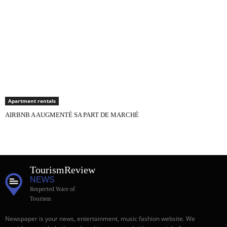
Apartment rentals
AIRBNB A AUGMENTÉ SA PART DE MARCHÉ
Tourism
Review
NEWS
Respected Voice of
Tourism
Newspaper is your news, entertainment, music fashion website. We