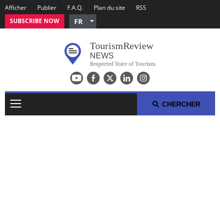
Afficher
Publier
F.A.Q.
Plan du site
RSS
SUBSCRIBE NOW
FR
English
Tourism
Review
Czech
NEWS
German
Respected Voice of Tourism
Russian
Polish
Arabic
CHERCHER
Spanish
Italian
ACTUALITÉS DE LA SEMAINE DU TOURISME
TOP 10 DU VOYAGE
COMMUNIQUÉS DE PRESSE