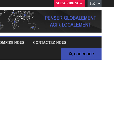
SUBSCRIBE NOW
FR
English
Czech
German
Russian
Polish
SOMMES-NOUS
CONTACTEZ-NOUS
Arabic
Spanish
CHERCHER
Italian