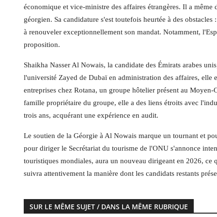
économique et vice-ministre des affaires étrangères. Il a même d
géorgien. Sa candidature s'est toutefois heurtée à des obstacles
à renouveler exceptionnellement son mandat. Notamment, l'Espag
proposition.
Shaikha Nasser Al Nowais, la candidate des Émirats arabes unis
l'université Zayed de Dubaï en administration des affaires, elle 
entreprises chez Rotana, un groupe hôtelier présent au Moyen-O
famille propriétaire du groupe, elle a des liens étroits avec l'
trois ans, acquérant une expérience en audit.
Le soutien de la Géorgie à Al Nowais marque un tournant et pour
pour diriger le Secrétariat du tourisme de l'ONU s'annonce intens
touristiques mondiales, aura un nouveau dirigeant en 2026, ce q
suivra attentivement la manière dont les candidats restants prése
SUR LE MÊME SUJET / DANS LA MÊME RUBRIQUE