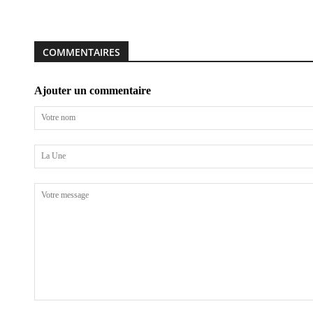
COMMENTAIRES
Ajouter un commentaire
Votre
nom
La
Une
Votre
message