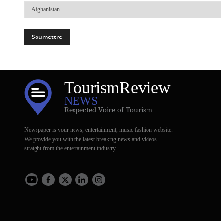
Votre
Pays
Tourism
Review
NEWS
Respected Voice of Tourism
Newspaper is your news, entertainment, music fashion website.
We provide you with the latest breaking news and videos
straight from the entertainment industry.