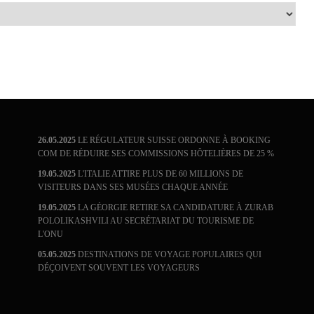
26.05.2025
LE RÉGULATEUR SUISSE ORDONNE À BOOKING
COM DE RÉDUIRE SES COMMISSIONS HÔTELIÈRES DE 25 %
19.05.2025
L'ITALIE ATTIRE PLUS DE 60 MILLIONS DE
VISITEURS DANS SES MUSÉES CHAQUE ANNÉE
19.05.2025
LA GÉORGIE RETIRE SA CANDIDATURE À ZURAB
POLOLIKASHVILI AU SECRÉTARIAT DU TOURISME DE
L'ONU
05.05.2025
DESTINATIONS DE VOYAGE POPULAIRES QUI
DÉÇOIVENT SOUVENT LES VOYAGEURS