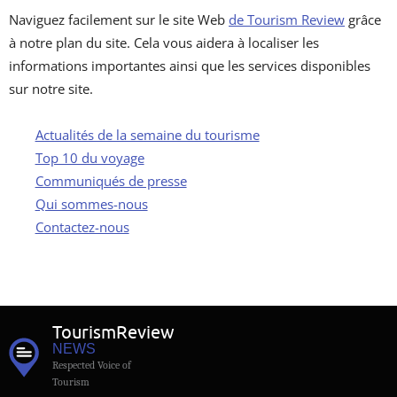
QUI SOMMES-NOUS
Naviguez facilement sur le site Web
de Tourism Review
grâce
à notre plan du site. Cela vous aidera à localiser les
CONTACTEZ-NOUS
informations importantes ainsi que les services disponibles
sur notre site.
Actualités de la semaine du tourisme
Top 10 du voyage
Communiqués de presse
Qui sommes-nous
Contactez-nous
Tourism
Review
NEWS
Respected Voice of
Tourism