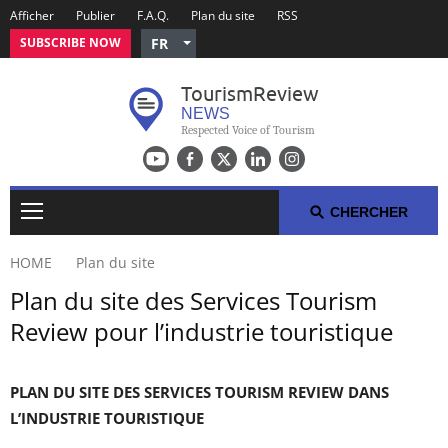
Afficher
Publier
F.A.Q.
Plan du site
RSS
SUBSCRIBE NOW
FR
English
Tourism
Review
Czech
NEWS
German
Respected Voice of Tourism
Russian
Polish
Arabic
CHERCHER
Spanish
HOME
Plan du site
Italian
Plan du site des Services Tourism
ACTUALITÉS DE LA SEMAINE DU TOURISME
Review pour l’industrie touristique
TOP 10 DU VOYAGE
PLAN DU SITE DES SERVICES TOURISM REVIEW DANS
COMMUNIQUÉS DE PRESSE
L’INDUSTRIE TOURISTIQUE