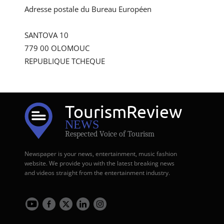
Adresse postale du Bureau Européen
SANTOVA 10
779 00 OLOMOUC
REPUBLIQUE TCHEQUE
Tourism
Review
NEWS
Respected Voice of Tourism
Newspaper is your news, entertainment, music fashion
website. We provide you with the latest breaking news
and videos straight from the entertainment industry.