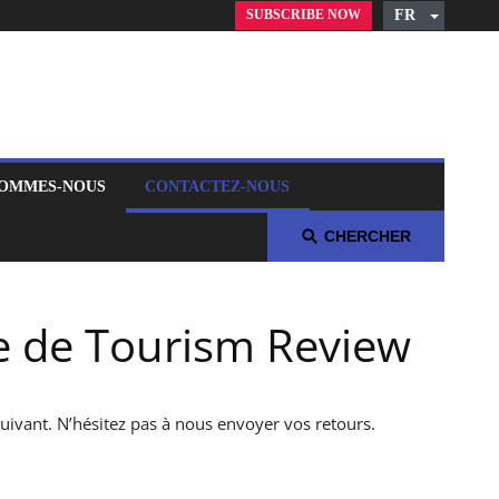
SUBSCRIBE NOW
FR
English
Czech
German
Russian
Polish
SOMMES-NOUS
CONTACTEZ-NOUS
Arabic
Spanish
CHERCHER
Italian
e de Tourism Review
suivant. N’hésitez pas à nous envoyer vos retours.