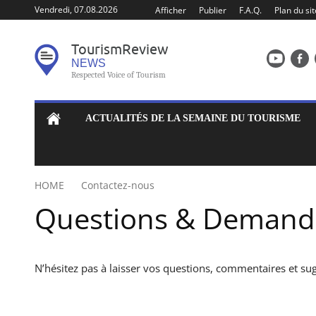
Vendredi, 07.08.2026
Afficher
Publier
F.A.Q.
Plan du sit
Tourism
Review
NEWS
Respected Voice of Tourism
ACTUALITÉS DE LA SEMAINE DU TOURISME
HOME
Contactez-nous
Questions & Demandes
N’hésitez pas à laisser vos questions, commentaires et su