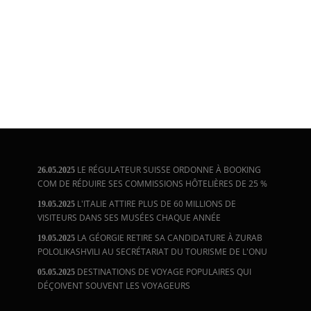
LE RÉGULATEUR SUISSE ORDONNE À BOOKING
26.05.2025
COM DE RÉDUIRE SES COMMISSIONS HÔTELIÈRES DE 25 %
L'ITALIE ATTIRE PLUS DE 60 MILLIONS DE
19.05.2025
VISITEURS DANS SES MUSÉES CHAQUE ANNÉE
LA GÉORGIE RETIRE SA CANDIDATURE À ZURAB
19.05.2025
POLOLIKASHVILI AU SECRÉTARIAT DU TOURISME DE L'ONU
DESTINATIONS DE VOYAGE POPULAIRES QUI
05.05.2025
DÉÇOIVENT SOUVENT LES VOYAGEURS