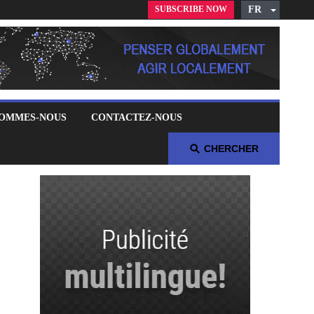
SUBSCRIBE NOW
FR
English
Czech
German
Russian
Polish
SOMMES-NOUS
CONTACTEZ-NOUS
Arabic
Spanish
CHERCHER
Italian