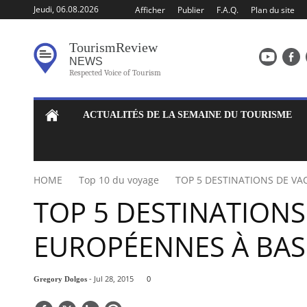
Jeudi, 06.08.2026
Afficher
Publier
F.A.Q.
Plan du site
Tourism
Review
NEWS
Respected Voice of Tourism
ACTUALITÉS DE LA SEMAINE DU TOURISME
HOME
Top 10 du voyage
TOP 5 DESTINATIONS DE VA
TOP 5 DESTINATION
EUROPÉENNES À BAS
- Jul 28, 2015
0
Gregory Dolgos