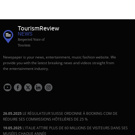
Tourism
Review
NEWS
Respected Voice of
Tourism
Newspaper is your news, entertainment, music fashion website. We
provide you with the latest breaking news and videos straight from
the entertainment industry.
26.05.2025
LE RÉGULATEUR SUISSE ORDONNE À BOOKING COM DE
RÉDUIRE SES COMMISSIONS HÔTELIÈRES DE 25 %
19.05.2025
L'ITALIE ATTIRE PLUS DE 60 MILLIONS DE VISITEURS DANS SES
MUSÉES CHAQUE ANNÉE