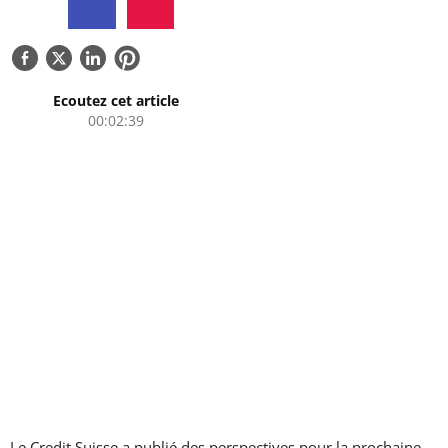
QUI SOMMES-NOUS
CONTACTEZ-NOUS
Ecoutez cet article
00:02:39
Le Credit Suisse a publié des perspectives pour la prochaine