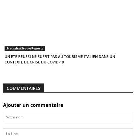
Statistics/Study/Reports
UN ETE REUSSI NE SUFFIT PAS AU TOURISME ITALIEN DANS UN
CONTEXTE DE CRISE DU COVID-19
COMMENTAIRES
Ajouter un commentaire
Votre
nom
La