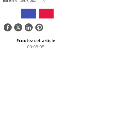
Bill Alen
- Dec 6, 2021
0
QUI SOMMES-NOUS
CONTACTEZ-NOUS
Ecoutez cet article
00:03:05