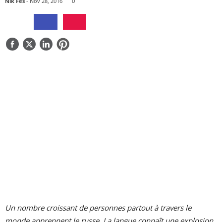
Nik Fes
- Nov 28, 2016
0
QUI SOMMES-NOUS
CONTACTEZ-NOUS
Un nombre croissant de personnes partout à travers le
monde apprennent le russe. La langue connaît une explosion