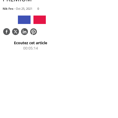
QUI SOMMES-NOUS
Nik Fes
- Oct 25, 2021
0
CONTACTEZ-NOUS
Ecoutez cet article
00:05:14