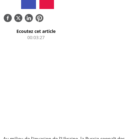
QUI SOMMES-NOUS
CONTACTEZ-NOUS
Ecoutez cet article
00:03:27
Au milieu de l'invasion de l'Ukraine, la Russie connaît des