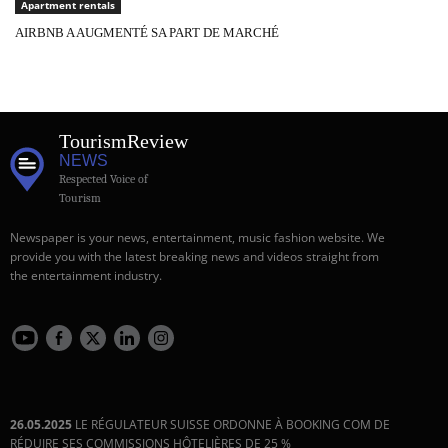
Apartment rentals
AIRBNB A AUGMENTÉ SA PART DE MARCHÉ
Tourism
Review
NEWS
Respected Voice of
Tourism
Newspaper is your news, entertainment, music fashion website. We
provide you with the latest breaking news and videos straight from
the entertainment industry.
26.05.2025
LE RÉGULATEUR SUISSE ORDONNE À BOOKING COM DE
RÉDUIRE SES COMMISSIONS HÔTELIÈRES DE 25 %