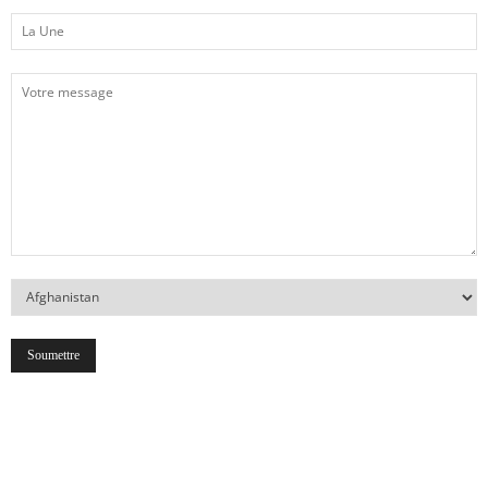
La
Une
Votre
message
Votre
Pays