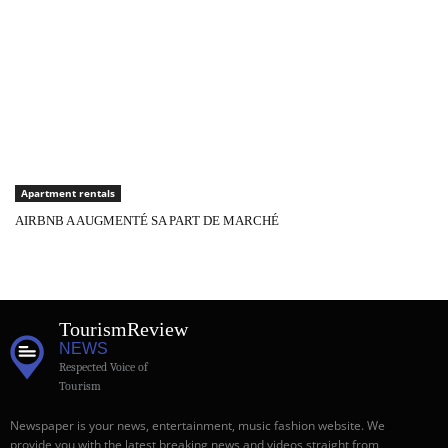
Apartment rentals
AIRBNB A AUGMENTÉ SA PART DE MARCHÉ
Tourism
Review
NEWS
Respected Voice of
Tourism
Newspaper is your news, entertainment, music fashion website. We
provide you with the latest breaking news and videos straight from