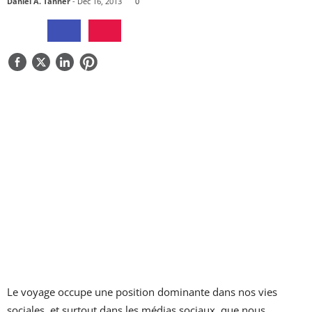
Daniel A. Tanner
- Dec 16, 2013
0
QUI SOMMES-NOUS
CONTACTEZ-NOUS
Le voyage occupe une position dominante dans nos vies
sociales, et surtout dans les médias sociaux, que nous