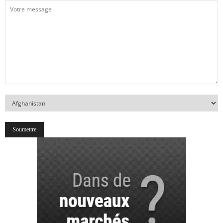
Votre
message
Votre
Pays