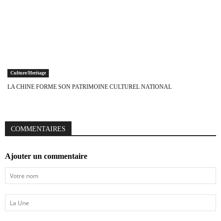
Culture/Heritage
LA CHINE FORME SON PATRIMOINE CULTUREL NATIONAL
COMMENTAIRES
Ajouter un commentaire
Votre
nom
La
Une