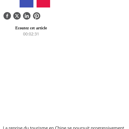
QUI SOMMES-NOUS
CONTACTEZ-NOUS
Ecoutez cet article
00:02:31
La reprise du tourisme en Chine se poursuit progressivement.