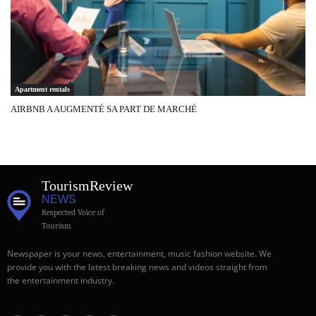
Apartment rentals
AIRBNB A AUGMENTÉ SA PART DE MARCHÉ
Tourism
Review
NEWS
Respected Voice of
Tourism
Newspaper is your news, entertainment, music fashion website. We
provide you with the latest breaking news and videos straight from
the entertainment industry.