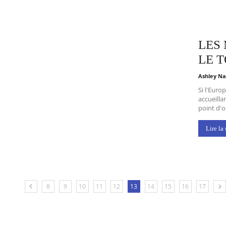
LES
LE 
Ashley Na
Si l'Euro
accueill
point d'o
Lire la 
8
9
10
11
12
13
14
15
16
17