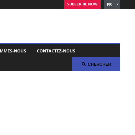
SUBSCRIBE NOW
FR
English
Czech
German
Russian
Polish
OMMES-NOUS
CONTACTEZ-NOUS
Arabic
Spanish
CHERCHER
Italian