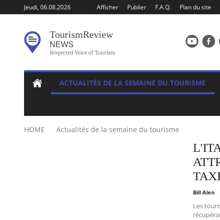
Jeudi, 06.08.2026
Afficher
Publier
F.A.Q.
Plan du site
Tourism
Review
NEWS
Respected Voice of Tourism
ACTUALITÉS DE LA SEMAINE DU TOURISME
HOME
Actualités de la semaine du tourisme
L'IT
ATT
TAX
Bill Alen
-
Les touri
récupéran