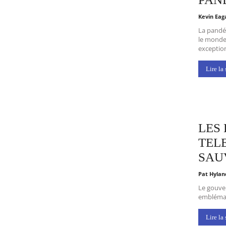
Kevin Ea
La pandém
le monde 
exceptions
Lire la 
LES
TEL
SAU
Pat Hyla
Le gouve
emblémati
Lire la 