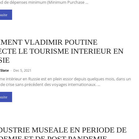
nd de dépenses minimum (Minimum Purchase ...
suite
MENT VLADIMIR POUTINE
ECTE LE TOURISME INTERIEUR EN
SIE
 Slate
-
Dec 5, 2021
me intérieur en Russie est en plein essor depuis quelques mois, dans un
de crise sans précédent des voyages internationaux. ...
suite
NDUSTRIE MUSEALE EN PERIODE DE
DEMIE ET DE POST-PANDEMIE