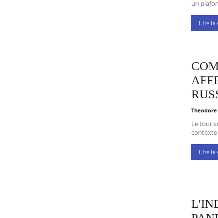
un plafo
Lire la 
COM
AFF
RUS
Theodore
Le touris
contexte 
Lire la 
L'I
PAN