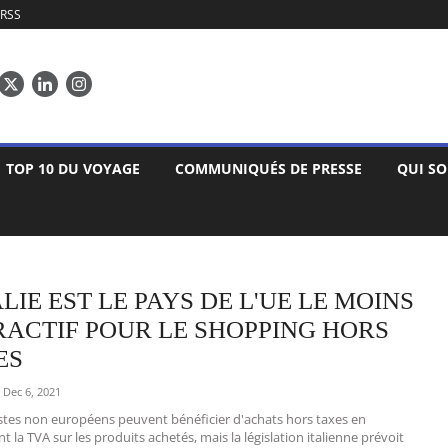
RSS
TOP 10 DU VOYAGE
COMMUNIQUÉS DE PRESSE
QUI S
ALIE EST LE PAYS DE L'UE LE MOINS
RACTIF POUR LE SHOPPING HORS
ES
Dec 6, 2021
stes non européens peuvent bénéficier d'achats hors taxes en
t la TVA sur les produits achetés, mais la législation italienne prévoit